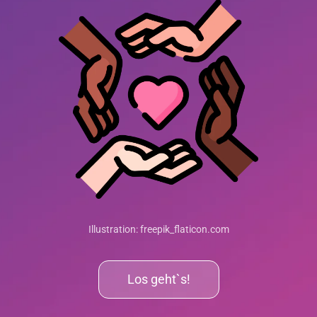
Illustration: freepik_flaticon.com
Los geht`s!