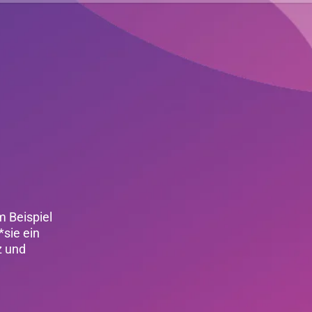
m Beispiel
*sie ein
z und